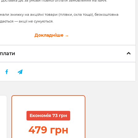
 доставка діє за умови повної оплати замовлення на IBAN.
мали знижку на акційні товари (плівки, скла тощо), безкоштовна
дається — акції не сумуються.
Докладніше →
плати
Економія 73 грн
479 грн