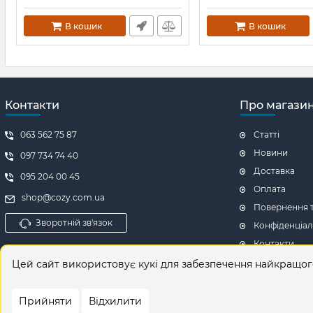
В кошик
В кошик
Контакти
Про магази
063 562 75 87
Статті
Новини
097 734 74 40
Доставка
095 204 00 45
Оплата
shop@cozy.com.ua
Повернення т
Зворотній зв'язок
Конфіденціал
Контакти
Відгуки про 
Цей сайт використовує кукі для забезпечення найкращо
Прийняти
Відхилити
© 2026
Інтернет-магазин на