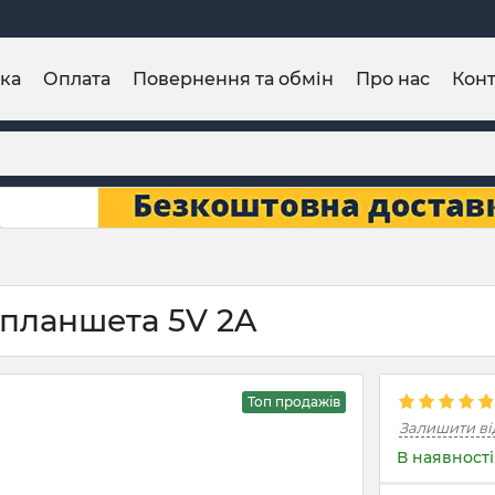
ка
Оплата
Повернення та обмін
Про нас
Конт
 планшета 5V 2A
Топ продажів
Залишити ві
В наявності