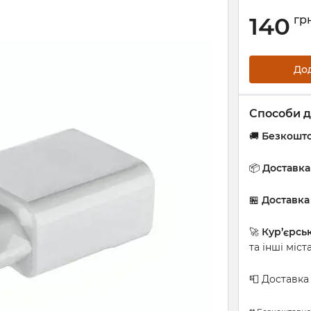
140
гр
До
Способи д
🚚
Безкошто
📦
Доставк
🏪
Доставка
🚀
Кур’єрсь
та інші міст
📮 Доставк