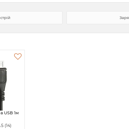
истрій
Заря
на USB 1м
4.5
(14)