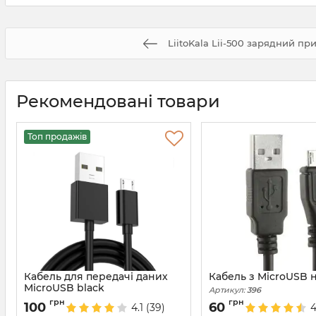
LiitoKala Lii-500 зарядний пр
Рекомендовані товари
Топ продажів
Кабель для передачі даних
Кабель з MicroUSB 
MicroUSB black
Артикул:
396
Артикул:
4034
грн
грн
100
60
4.1
(39)