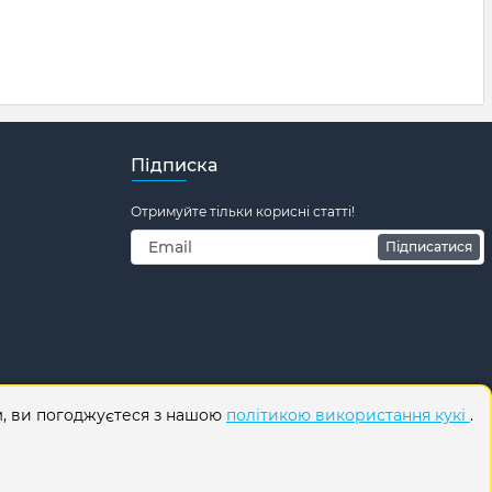
Підписка
Отримуйте тільки корисні статті!
Підписатися
м, ви погоджуєтеся з нашою
політикою використання кукі
.