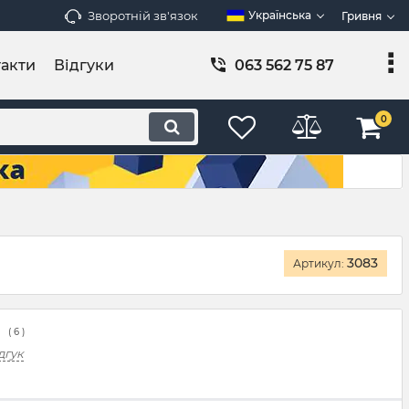
Зворотній зв'язок
Українська
Гривня
акти
Відгуки
063 562 75 87
0
3083
Артикул:
(
6
)
дгук