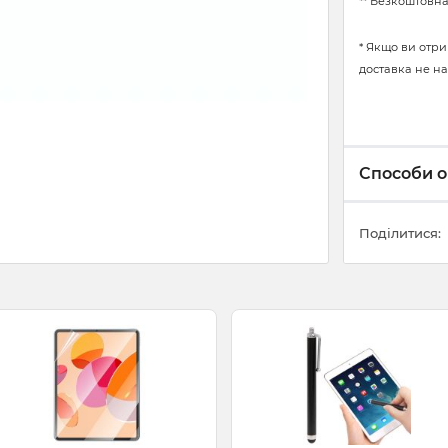
** Безкоштовна
* Якщо ви отри
доставка не на
Способи о
Поділитися: