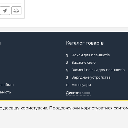
н
Каталог товарів
Чохли для планшетів
Захисне скло
Захисні плівки для планшетів
Зарядные устройства
а обмін
Аксесуари
ьність
Дивитись все
магазин
го досвіду користувача. Продовжуючи користуватися сайто