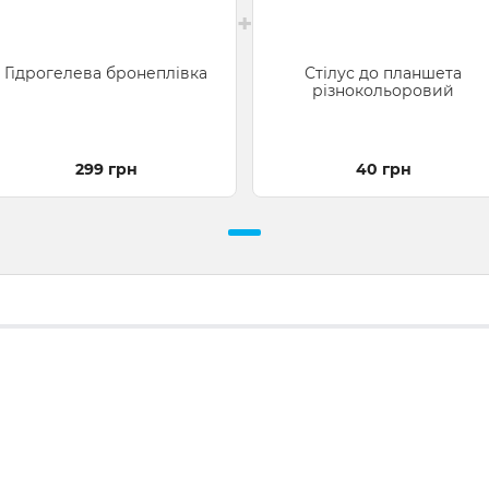
+
Гідрогелева бронеплівка
Стілус до планшета
різнокольоровий
299 грн
40 грн